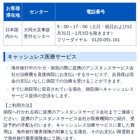
お客様
センター
電話番号
滞在地
9：00～17：00（土日・祝日および12
日本国
大同火災事故
月31日～1月3日を除きます）
内から
受付センター
フリーダイヤル 0120-091-161
キャッシュレス医療サービス
海外旅行中のケガ・病気の際に提携のアシスタンスサービス会
社が治療費を直接病院にお支払いするサービスで、会員様は現
金の支払いなしに病院での治療を受けることができます。
すでに病院等に収容されている場合、病院側へキャッシュレス
サービス提供の交渉をします。
【ご利用方法】
病院へ行かれる前に提携のアシスタンスサービス会社までご連絡く
ださい。提携のアシスタンスサービス会社が医療機関のご紹介、受
診予約の手配を行います。キャッシュレス治療サービスに要した費
用は、海外旅行傷害保険の対象となる場合、そのお支払い限度額ま
で海外旅行傷害保険金にて賄います。