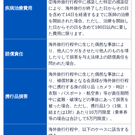
②海外旅行行程中に感染した特定の感染症
疾病治療費用
により、海外旅行が終了した日からその日
を含めて14日を経過するまでに医師の治療
を開始された場合。ただし、治療を開始し
た日からその日を含めて180日以内に要し
た費用に限ります。
海外旅行行程中に生じた偶然な事故によ
り、他人にケガをさせたり他人のものを壊
賠償責任
したりして損害を与え法律上の賠償責任を
問われた場合。
海外旅行行程中に生じた偶然な事故によ
り、補償対象となる会員様が海外旅行行程
中に携行する身の回り品（カメラ・時計・
衣類・パスポート・航空券）等が責任期間
携行品損害
中に盗難・破壊などの事故にあって損害を
被った場合。ただし、携行品1つ（1個、1
組または1対）あたり10万円限度（乗車券
等の場合は合計して5万円限度）。
海外旅行行程中、以下のケースに該当する