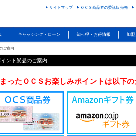
サイトマップ
ＯＣＳ商品券の委託販売先
典
キャッシング・ローン
知っ得・お得情報
加盟
のご案内
ポイント景品のご案内
まったＯＣＳお楽しみポイントは以下の