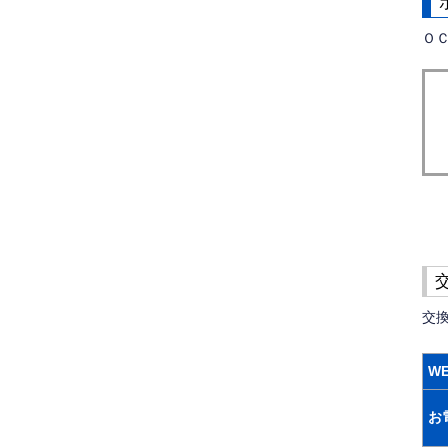
Ｏ
交換
W
お