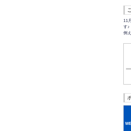
1
す♪
例え
W