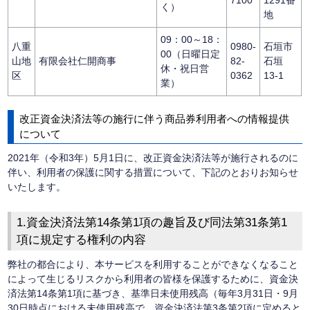
く）
地
09：00～18：
八重
0980-
石垣市
00（日曜日定
山地
有限会社仁開商事
82-
石垣
休・祝日営
区
0362
13-1
業）
改正資金決済法等の施行に伴う商品券利用者への情報提供
について
2021年（令和3年）5月1日に、改正資金決済法等が施行されるのに
伴い、利用者の保護に関する措置について、下記のとおりお知らせ
いたします。
1.資金決済法第14条第1項の趣旨及び同法第31条第1
項に規定する権利の内容
弊社の都合により、本サービスを利用することができなくなること
によって生じるリスクから利用者の皆様を保護するために、資金決
済法第14条第1項に基づき、基準日未使用残高（毎年3月31日・9月
30日時点における未使用残高で、資金決済法第3条第2項に定めると