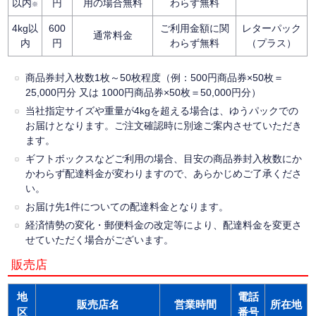
以内
円
用の場合無料
わらず無料
※
4kg以
600
ご利用金額に関
レターパック
通常料金
内
円
わらず無料
（プラス）
商品券封入枚数1枚～50枚程度（例：500円商品券×50枚＝
25,000円分 又は 1000円商品券×50枚＝50,000円分）
当社指定サイズや重量が4kgを超える場合は、ゆうパックでの
お届けとなります。ご注文確認時に別途ご案内させていただき
ます。
ギフトボックスなどご利用の場合、目安の商品券封入枚数にか
かわらず配達料金が変わりますので、あらかじめご了承くださ
い。
お届け先1件についての配達料金となります。
経済情勢の変化・郵便料金の改定等により、配達料金を変更さ
せていただく場合がございます。
販売店
地
電話
販売店名
営業時間
所在地
区
番号