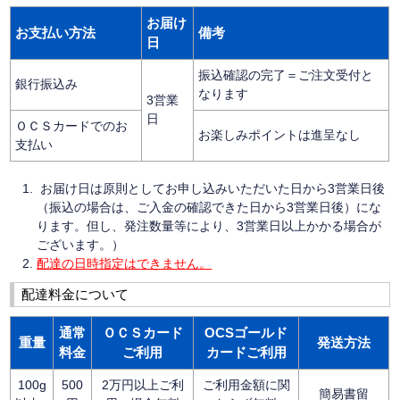
お届け
お支払い方法
備考
日
振込確認の完了＝ご注文受付と
銀行振込み
なります
3営業
日
ＯＣＳカードでのお
お楽しみポイントは進呈なし
支払い
お届け日は原則としてお申し込みいただいた日から3営業日後
（振込の場合は、ご入金の確認できた日から3営業日後）にな
ります。但し、発注数量等により、3営業日以上かかる場合が
ございます。）
配達の日時指定はできません。
配達料金について
通常
ＯＣＳカード
OCSゴールド
重量
発送方法
料金
ご利用
カードご利用
100g
500
2万円以上ご利
ご利用金額に関
簡易書留