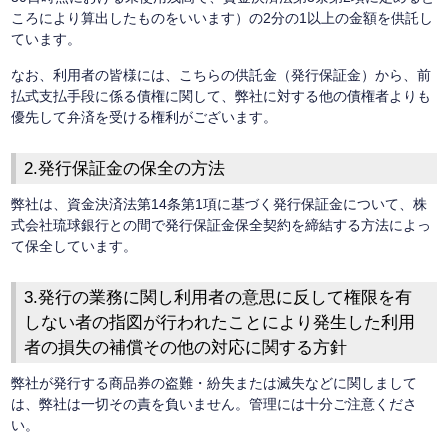
ころにより算出したものをいいます）の2分の1以上の金額を供託し
ています。
なお、利用者の皆様には、こちらの供託金（発行保証金）から、前
払式支払手段に係る債権に関して、弊社に対する他の債権者よりも
優先して弁済を受ける権利がございます。
2.発行保証金の保全の方法
弊社は、資金決済法第14条第1項に基づく発行保証金について、株
式会社琉球銀行との間で発行保証金保全契約を締結する方法によっ
て保全しています。
3.発行の業務に関し利用者の意思に反して権限を有
しない者の指図が行われたことにより発生した利用
者の損失の補償その他の対応に関する方針
弊社が発行する商品券の盗難・紛失または滅失などに関しまして
は、弊社は一切その責を負いません。管理には十分ご注意くださ
い。