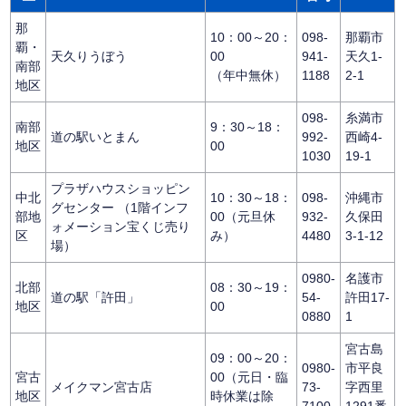
那
10：00～20：
098-
那覇市
覇・
天久りうぼう
00
941-
天久1-
南部
（年中無休）
1188
2-1
地区
098-
糸満市
南部
9：30～18：
道の駅いとまん
992-
西崎4-
地区
00
1030
19-1
プラザハウスショッピン
中北
10：30～18：
098-
沖縄市
グセンター （1階インフ
部地
00（元旦休
932-
久保田
ォメーション宝くじ売り
区
み）
4480
3-1-12
場）
0980-
名護市
北部
08：30～19：
道の駅「許田」
54-
許田17-
地区
00
0880
1
宮古島
09：00～20：
0980-
市平良
宮古
00（元日・臨
メイクマン宮古店
73-
字西里
地区
時休業は除
7100
1291番