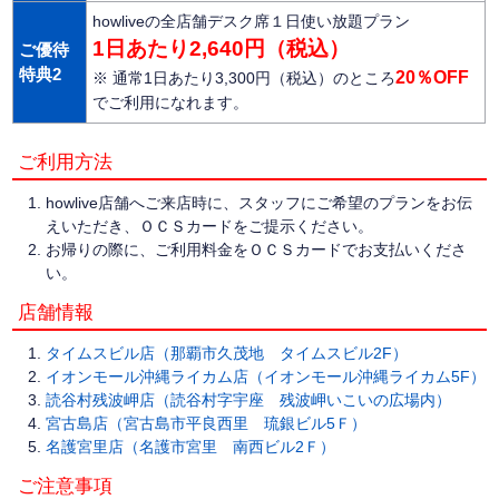
howliveの全店舗デスク席１日使い放題プラン
1日あたり2,640円（税込）
ご優待
特典2
20％OFF
※ 通常1日あたり3,300円（税込）のところ
でご利用になれます。
ご利用方法
howlive店舗へご来店時に、スタッフにご希望のプランをお伝
えいただき、ＯＣＳカードをご提示ください。
お帰りの際に、ご利用料金をＯＣＳカードでお支払いくださ
い。
店舗情報
タイムスビル店（那覇市久茂地 タイムスビル2F）
イオンモール沖縄ライカム店（イオンモール沖縄ライカム5F）
読谷村残波岬店（読谷村字宇座 残波岬いこいの広場内）
宮古島店（宮古島市平良西里 琉銀ビル5Ｆ）
名護宮里店（名護市宮里 南西ビル2Ｆ）
ご注意事項