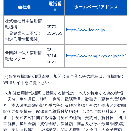
電話番
会社名
ホームページアドレス
号
株式会社日本信用情
報機構
0570-
https://www.jicc.co.jp/
（貸金業法に基づく
055-955
指定信用情報機関）
03-
全国銀行個人信用情
3214-
https://www.zenginkyo.or.jp/pcic/
報センター
5020
(4)各情報機関の加盟資格、加盟会員企業名等の詳細は、各機関の
WEBサイトをご覧下さい。
(5)加盟信用情報機関に登録する情報は、本人を特定する為の情報
（氏名、生年月日、性別、住所、電話番号、勤務先、勤務先電話番
号、本人確認書類の記号番号等）及びお客様とその配偶者との婚姻
関係に係る情報（配偶者合算貸付契約を行う場合に限り対象としま
す。）契約内容に関する情報（契約の種類、契約日、貸付日、利用
可能枠、契約金額、貸付金額、保証額、商品及びその数量/回数/期
間、支払回数等）、返済状況に関する情報（入金日、入金予定額、