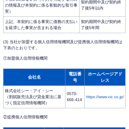
契約期間中及び契約終
の情報及び本契約に係る客観的な取引事
了後5年以内
実）
上記、本契約に係る事実に債務の支払い
契約期間中及び契約終
を延滞した事実が含まれる場合
了後5年間
(3) 当社が加盟する個人信用情報機関及び提携個人信用情報機関は
下表のとおりです。
①加盟個人信用情報機関
電話番
ホームページアド
会社名
号
レス
株式会社シー・アイ・シー
0570-
（割賦販売法及び貸金業法に基
https://www.cic.co.jp/
666-414
づく指定信用情報機関）
②提携個人信用情報機関