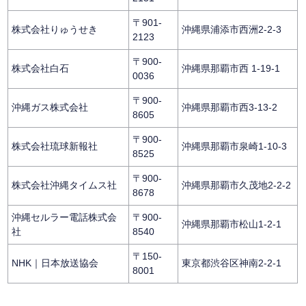
〒901-
株式会社りゅうせき
沖縄県浦添市西洲2-2-3
2123
〒900-
株式会社白石
沖縄県那覇市西 1-19-1
0036
〒900-
沖縄ガス株式会社
沖縄県那覇市西3-13-2
8605
〒900-
株式会社琉球新報社
沖縄県那覇市泉崎1-10-3
8525
〒900-
株式会社沖縄タイムス社
沖縄県那覇市久茂地2-2-2
8678
沖縄セルラー電話株式会
〒900-
沖縄県那覇市松山1-2-1
社
8540
〒150-
NHK｜日本放送協会
東京都渋谷区神南2-2-1
8001