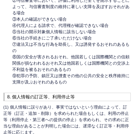
②与信審査等において、評価に利用した全てを開示することに
よって、与信審査制度の維持に著しい支障を及ぼすおそれがあ
る場合
③本人の確認ができない場合
④代理人による請求で、代理権が確認できない場合
⑤当社の開示対象個人情報に該当しない場合
⑥当社の手続きにご了承いただけない場合
⑦違法又は不当な行為を助長し、又は誘発するおそれのあるも
の
⑧国の安全が害されるおそれ、他国若しくは国際機関との信頼
関係が損なわれるおそれ又は他国若しくは国際機関との交渉上
不利益を被るおそれのあるもの
⑨犯罪の予防、鎮圧又は捜査その他の公共の安全と秩序維持に
支障が及ぶおそれのあるもの
8. 個人情報の訂正等、利用停止等
(1) 個人情報に誤りがあり、事実ではないという理由によって、訂
正等（訂正・追加・削除）を求められた場合もしくは、利用の停止
等（利用停止・第三者への提供の停止）を求められ、その求めに正
当な理由があることが判明した場合には、遅滞なく訂正等・利用停
止等に応じます。