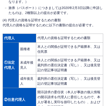
なります。）
旅券（パスポート）につきましては2020年2月3日以降に申請し
たものは、2種類以上の提出が必要です。
(4) 代理人の資格を証明するための書類
代理人の資格を証明するために以下の書類の提出が必要です。
代理人
代理人の資格を証明するための書類
本人との関係が証明できる戸籍謄本、又は
親権者
住民票
本人との関係が証明できる戸籍謄本、又は
①法定
未成年後
裁判所の選任決定書（写し）、又は後見登
代理人
見人
記の登記事項証明書
成年後見
裁判所の選任決定書（写し）、又は後見登
人
記の登記事項証明書
開示請求の委任状（本人が事故の個人情報
の開示請求を代理人に委任したもので、本
②任意代理人
人が署名し実印を捺印したもの）、および