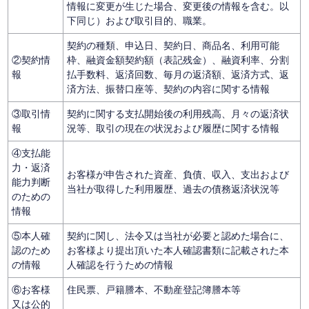
情報に変更が生じた場合、変更後の情報を含む。以
下同じ）および取引目的、職業。
契約の種類、申込日、契約日、商品名、利用可能
②契約情
枠、融資金額契約額（表記残金）、融資利率、分割
報
払手数料、返済回数、毎月の返済額、返済方式、返
済方法、振替口座等、契約の内容に関する情報
③取引情
契約に関する支払開始後の利用残高、月々の返済状
報
況等、取引の現在の状況および履歴に関する情報
④支払能
力・返済
お客様が申告された資産、負債、収入、支出および
能力判断
当社が取得した利用履歴、過去の債務返済状況等
のための
情報
⑤本人確
契約に関し、法令又は当社が必要と認めた場合に、
認のため
お客様より提出頂いた本人確認書類に記載された本
の情報
人確認を行うための情報
⑥お客様
住民票、戸籍謄本、不動産登記簿謄本等
又は公的