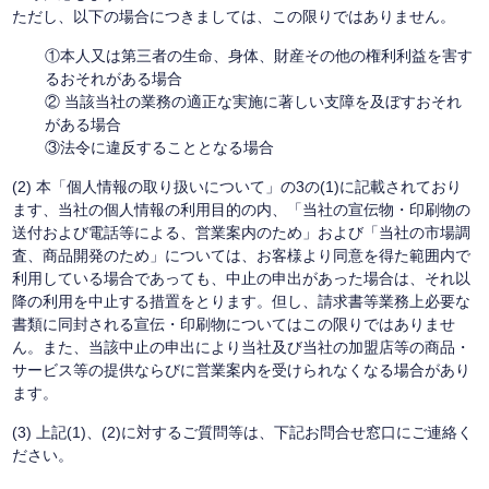
ただし、以下の場合につきましては、この限りではありません。
①本人又は第三者の生命、身体、財産その他の権利利益を害す
るおそれがある場合
② 当該当社の業務の適正な実施に著しい支障を及ぼすおそれ
がある場合
③法令に違反することとなる場合
(2) 本「個人情報の取り扱いについて」の3の(1)に記載されており
ます、当社の個人情報の利用目的の内、「当社の宣伝物・印刷物の
送付および電話等による、営業案内のため」および「当社の市場調
査、商品開発のため」については、お客様より同意を得た範囲内で
利用している場合であっても、中止の申出があった場合は、それ以
降の利用を中止する措置をとります。但し、請求書等業務上必要な
書類に同封される宣伝・印刷物についてはこの限りではありませ
ん。また、当該中止の申出により当社及び当社の加盟店等の商品・
サービス等の提供ならびに営業案内を受けられなくなる場合があり
ます。
(3) 上記(1)、(2)に対するご質問等は、下記お問合せ窓口にご連絡く
ださい。