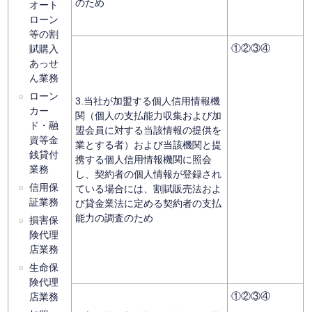
のため
オート
ローン
等の割
①②③④
賦購入
あっせ
ん業務
ローン
3.当社が加盟する個人信用情報機
カー
関（個人の支払能力収集および加
ド・融
盟会員に対する当該情報の提供を
資等金
業とする者）および当該機関と提
銭貸付
携する個人信用情報機関に照会
業務
し、契約者の個人情報が登録され
信用保
ている場合には、割賦販売法およ
証業務
び貸金業法に定める契約者の支払
能力の調査のため
損害保
険代理
店業務
生命保
険代理
①②③④
店業務