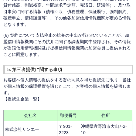
貸付残高、割賦残高、年間請求予定額、完済日、延滞等）、及び取
引事実に関する情報（債権回収、債務整理、保証履行、強制解約、
破産申立、債権譲渡等）、その他各加盟信用情報機関が定める情報
となります。
(6) 契約について支払停止の抗弁の申出が行われていることが、加
盟信用情報機関にその抗弁に関する調査期間中登録され、その情報
が当該信用情報機関及び提携信用情報機関の加盟会員に提供される
ことに同意します。
5. 第三者提供に関する事項
お客様へ個人情報の提供をする旨の同意を得た提携先に限り、当社
が個人情報の保護措置を講じた上で、お客様の個人情報を提供しま
す。
【提携先企業一覧】
会社名
郵便番号
住所
〒901-
沖縄県宜野湾市大山7-2-
株式会社サンエー
2223
10