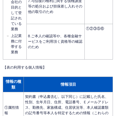
7.与信後の権利に関する債権譲渡
会社の
等の処分および担保差し入れその
目的と
他の取引のため
して登
記され
ている
①②③⑤⑥
業務
上記業
8.ご本人の確認等や、各種金融サ
務に付
ービスをご利用頂く資格等の確認
帯する
のため
業務
【表の利用する個人情報】
情報の種
情報項目
類
契約書（申込書含む。以下同じ）に記載した氏名、
性別、生年月日、住所、電話番号、Ｅメールアドレ
①属性情
ス、勤務先、家族構成、住居状況等、本人確認書類
報
の記号番号等本人を特定するための情報（これらの