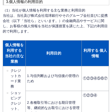
3.個人情報の利用目的
（1）当社が個人情報を利用する主な業務と利用目的
当社は、当社及び株式会社琉球銀行やそのグループ会社並びに提携
会社（以下「当社ら」といいます。）の金融商品やサービスに関
し、お客様の個人情報を当社が保護措置を講じた上、下記の利用目
的で利用します。
個人情報を
利用する
利用する 個人
利用目的
当社の主な
情報
業務
クレジ
ットカ
1.与信判断および与信後の管理の
①②③④⑤⑥⑦
ード業
ため
務
ショッ
①②③④
ピング
2.各種取引等における期日管理
クレジ
等、継続的なお取引における管理
ット、