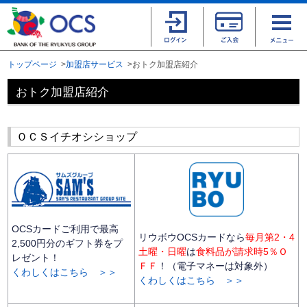
トップページ
加盟店サービス
おトク加盟店紹介
おトク加盟店紹介
ＯＣＳイチオシショップ
OCSカードご利用で最高
リウボウOCSカードなら
毎月第2・4
2,500円分のギフト券をプ
土曜・日曜
は
食料品が請求時5％Ｏ
レゼント！
ＦＦ
！（電子マネーは対象外）
くわしくはこちら ＞＞
くわしくはこちら ＞＞