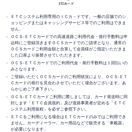
ＥＴＣシステム利用専用のＩＣカ－ドです。一般の店舗でのシ
ョッピングまたはキャッシングサービス等でのご利用はできま
せん。
ＯＣＳ-ＥＴＣカードでの高速道路ご利用代金・発行手数料は申
込時にご登録頂きますＯＣＳカードでのご請求となり、通常の
ＯＣＳカードご利用金額と合算して会員様がご指定いただきま
した口座より振替させていただきます。
ＯＣＳ-ＥＴＣカードでのご利用代金・発行手数料は１回払いの
みとなります。
ご登録いただくＯＣＳカードのご利用状況により、ＯＣＳ-ＥＴ
Ｃカードの発行を見合わさせていただく場合がございます。あ
らかじめご了承下さい。
ＯＣＳ-ＥＴＣカードご利用に際しましては、カード発送時に同
封します「ＥＴＣ会員規約」及び道路事業者が定める「ＥＴＣ
システム利用規程」を必ずご参照下さい。
ＥＴＣをご利用になる場合はＥＴＣカードのみではご利用でき
ません。カーディーラー、カー用品などで販売する「車載器」
が必要になります。