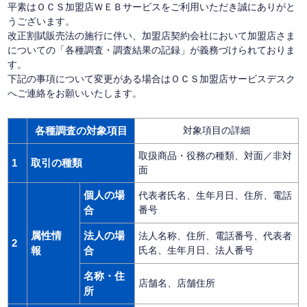
平素はＯＣＳ加盟店ＷＥＢサービスをご利用いただき誠にありがと
うございます。
改正割賦販売法の施行に伴い、加盟店契約会社において加盟店さま
についての「各種調査・調査結果の記録」が義務づけられておりま
す。
下記の事項について変更がある場合はＯＣＳ加盟店サービスデスク
へご連絡をお願いいたします。
各種調査の対象項目
対象項目の詳細
取扱商品・役務の種類、対面／非対
1
取引の種類
面
個人の場
代表者氏名、生年月日、住所、電話
合
番号
属性情
法人の場
法人名称、住所、電話番号、代表者
2
報
合
氏名、生年月日、法人番号
名称・住
店舗名、店舗住所
所