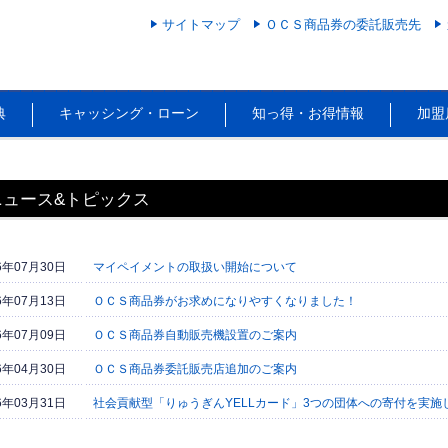
サイトマップ
ＯＣＳ商品券の委託販売先
典
キャッシング・ローン
知っ得・お得情報
加盟
ニュース&トピックス
6年07月30日
マイペイメントの取扱い開始について
6年07月13日
ＯＣＳ商品券がお求めになりやすくなりました！
6年07月09日
ＯＣＳ商品券自動販売機設置のご案内
6年04月30日
ＯＣＳ商品券委託販売店追加のご案内
6年03月31日
社会貢献型「りゅうぎんYELLカード」3つの団体への寄付を実施