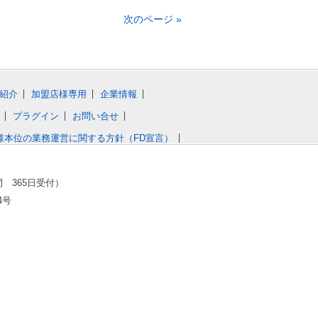
次のページ »
紹介
加盟店様専用
企業情報
プラグイン
お問い合せ
様本位の業務運営に関する方針（FD宣言）
間 365日受付）
4号