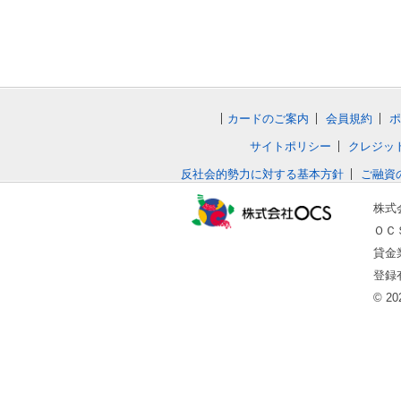
カードのご案内
会員規約
ポ
サイトポリシー
クレジッ
反社会的勢力に対する基本方針
ご融資
株式
ＯＣＳ
貸金
登録
© 202