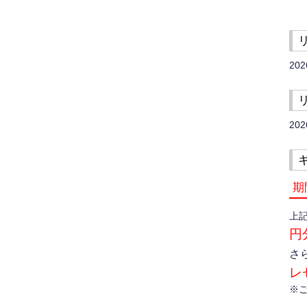
20
20
期
上
円
さ
レ
※