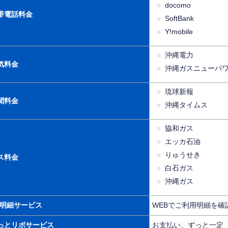
docomo
帯電話料金
SoftBank
Y!mobile
沖縄電力
気料金
沖縄ガスニューパ
琉球新報
聞料金
沖縄タイムス
協和ガス
エッカ石油
りゅうせき
ス料金
白石ガス
沖縄ガス
-明細サービス
WEBでご利用明細を確
っとリボサービス
お支払い、ずっと一定