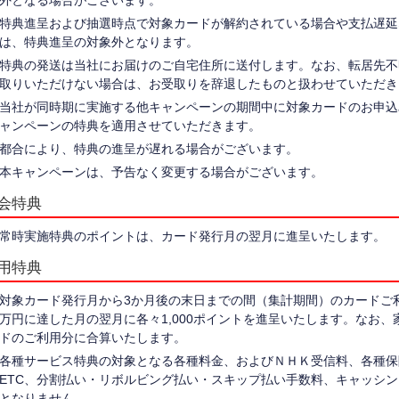
外となる場合がございます。
特典進呈および抽選時点で対象カードが解約されている場合や支払遅延
は、特典進呈の対象外となります。
特典の発送は当社にお届けのご自宅住所に送付します。なお、転居先不
取りいただけない場合は、お受取りを辞退したものと扱わせていただき
当社が同時期に実施する他キャンペーンの期間中に対象カードのお申込
ャンペーンの特典を適用させていただきます。
都合により、特典の進呈が遅れる場合がございます。
本キャンペーンは、予告なく変更する場合がございます。
会特典
常時実施特典のポイントは、カード発行月の翌月に進呈いたします。
用特典
対象カード発行月から3か月後の末日までの間（集計期間）のカードご
万円に達した月の翌月に各々1,000ポイントを進呈いたします。なお
ドのご利用分に合算いたします。
各種サービス特典の対象となる各種料金、およびＮＨＫ受信料、各種保
ETC、分割払い・リボルビング払い・スキップ払い手数料、キャッシ
となりません。