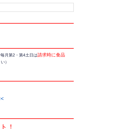
請求時に食品
毎月第2・第4土日は
さい）
<
ント！