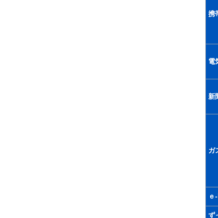
携
電
新
ガ
ｅ
ず