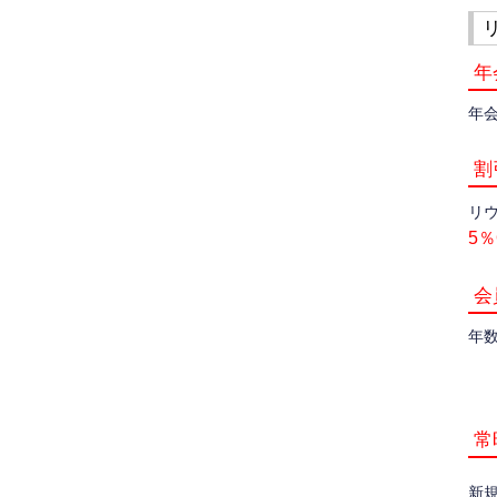
年
年
割
リ
5％
会
年
常
新