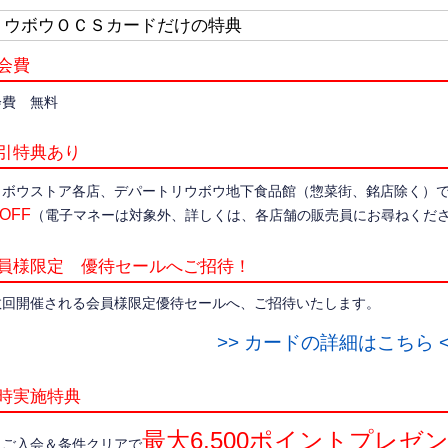
リウボウＯＣＳカードだけの特典
会費
会費 無料
引特典あり
ウボウストア各店、デパートリウボウ地下食品館（惣菜街、銘店除く）で
OFF
（電子マネーは対象外、詳しくは、各店舗の販売員にお尋ねくだ
員様限定 優待セールへご招待！
数回開催される会員様限定優待セールへ、ご招待いたします。
>> カードの詳細はこちら <
時実施特典
最大6,500ポイントプレゼ
規ご入会＆条件クリアで