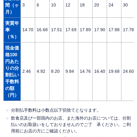
間（ヶ
3
6
10
12
18
20
24
30
月）
実質年
率
14.70
16.68
17.51
17.69
17.89
17.90
17.88
17.78
（％）
現金価
格100
円あた
りの分
2.46
4.92
8.20
9.84
14.76
16.40
19.68
24.60
割払い
手数料
の額
（円）
分割払手数料は小数点以下切捨てとなります。
飲食店及び一部国内のお店、また海外のお店については、分割
払いのお取扱いをしておりませんのでご了 承ください。ご利
用前にお店の方にご確認ください。