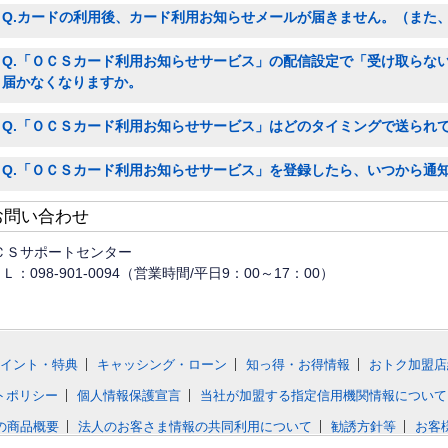
Q.カードの利用後、カード利用お知らせメールが届きません。（また
Q.「ＯＣＳカード利用お知らせサービス」の配信設定で「受け取らな
届かなくなりますか。
Q.「ＯＣＳカード利用お知らせサービス」はどのタイミングで送られ
Q.「ＯＣＳカード利用お知らせサービス」を登録したら、いつから通
お問い合わせ
ＣＳサポートセンター
Ｌ：098-901-0094（営業時間/平日9：00～17：00）
イント・特典
キャッシング・ローン
知っ得・お得情報
おトク加盟店
トポリシー
個人情報保護宣言
当社が加盟する指定信用機関情報について
の商品概要
法人のお客さま情報の共同利用について
勧誘方針等
お客