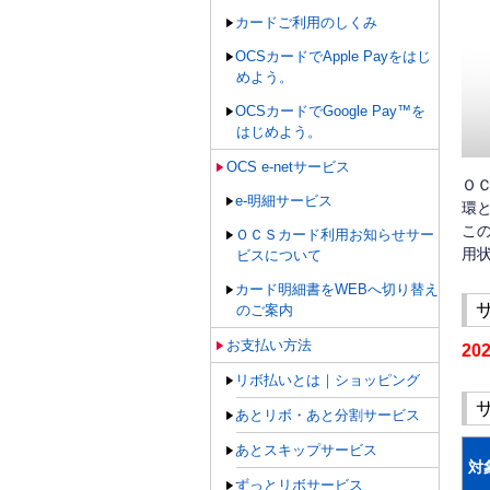
カードご利用のしくみ
OCSカードでApple Payをはじ
めよう。
OCSカードでGoogle Pay™を
はじめよう。
OCS e-netサービス
Ｏ
e-明細サービス
環
こ
ＯＣＳカード利用お知らせサー
用
ビスについて
カード明細書をWEBへ切り替え
のご案内
お支払い方法
20
リボ払いとは｜ショッピング
あとリボ・あと分割サービス
あとスキップサービス
対
ずっとリボサービス