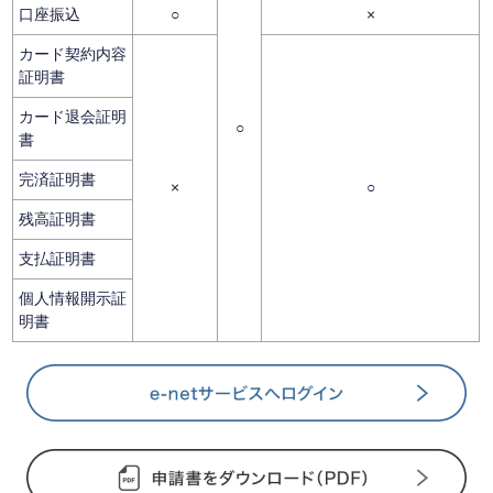
口座振込
○
×
カード契約内容
証明書
カード退会証明
○
書
完済証明書
×
○
残高証明書
支払証明書
個人情報開示証
明書