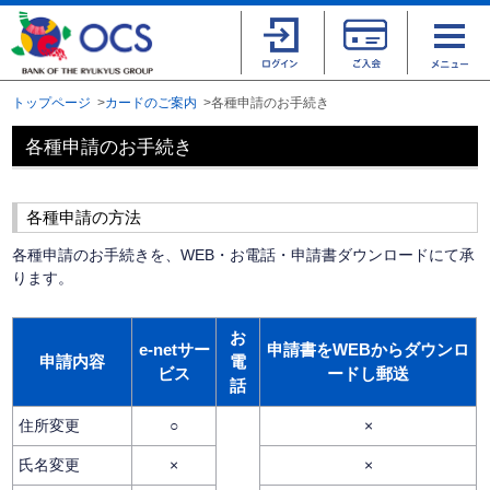
トップページ
カードのご案内
各種申請のお手続き
各種申請のお手続き
各種申請の方法
各種申請のお手続きを、WEB・お電話・申請書ダウンロードにて承
ります。
お
e-netサー
申請書をWEBからダウンロ
申請内容
電
ビス
ードし郵送
話
住所変更
○
×
氏名変更
×
×