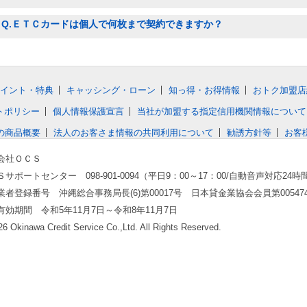
Q.ＥＴＣカードは個人で何枚まで契約できますか？
イント・特典
キャッシング・ローン
知っ得・お得情報
おトク加盟店
トポリシー
個人情報保護宣言
当社が加盟する指定信用機関情報について
の商品概要
法人のお客さま情報の共同利用について
勧誘方針等
お客
会社ＯＣＳ
サポートセンター 098-901-0094（平日9：00～17：00/自動音声対応24時
業者登録番号 沖縄総合事務局長(6)第00017号 日本貸金業協会会員第00547
有効期間 令和5年11月7日～令和8年11月7日
6 Okinawa Credit Service Co.,Ltd. All Rights Reserved.