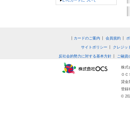
ETCカードについて
カードのご案内
会員規約
ポ
サイトポリシー
クレジッ
反社会的勢力に対する基本方針
ご融資
株式
ＯＣＳ
貸金
登録
© 202